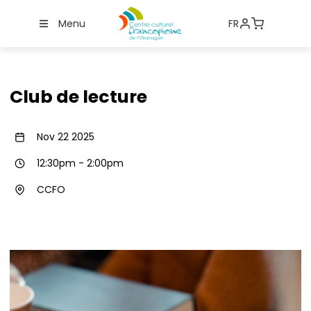
Menu
FR
Club de lecture
Nov 22 2025
12:30pm
-
2:00pm
CCFO