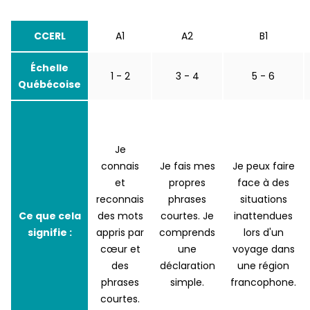
CCERL
A1
A2
B1
Échelle
1 - 2
3 - 4
5 - 6
Québécoise
Je
connais
Je fais mes
Je peux faire
et
propres
face à des
reconnais
phrases
situations
Ce que cela
des mots
courtes. Je
inattendues
signifie :
appris par
comprends
lors d'un
cœur et
une
voyage dans
des
déclaration
une région
phrases
simple.
francophone.
courtes.