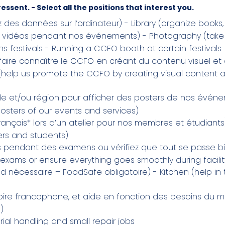
essent. - Select all the positions that interest you.
ez des données sur l’ordinateur) - Library (organize book
 vidéos pendant nos événements) - Photography (take 
s festivals - Running a CCFO booth at certain festivals
faire connaître le CCFO en créant du contenu visuel e
(help us promote the CCFO by creating visual content 
le et/ou région pour afficher des posters de nos événe
posters of our events and services)
rançais* lors d’un atelier pour nos membres et étudiants
rs and students)
ts pendant des examens ou vérifiez que tout se passe b
exams or ensure everything goes smoothly during facility
nd nécessaire – FoodSafe obligatoire) - Kitchen (help 
toire francophone, et aide en fonction des besoins du m
)
ial handling and small repair jobs