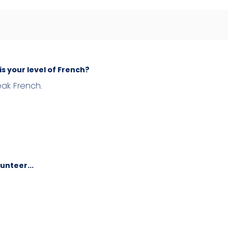
is your level of French?
eak French.
lunteer...