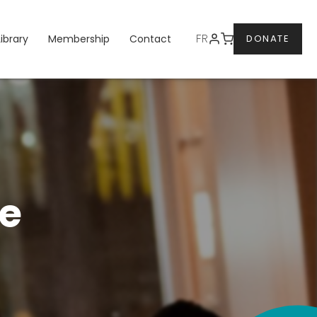
DONATE
FR
Library
Membership
Contact
DONATE
e