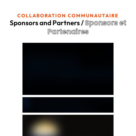
COLLABORATION COMMUNAUTAIRE
Sponsors et
Sponsors and Partners /
Partenaires