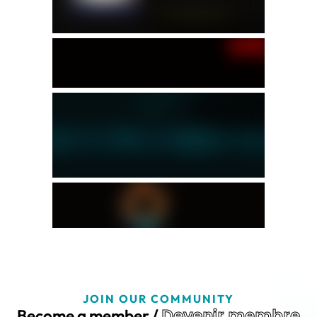
JOIN OUR COMMUNITY
Devenir membre
Become a member /