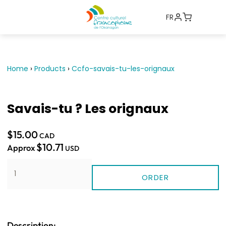
FR
Home
›
Products
›
Ccfo-savais-tu-les-orignaux
Savais-tu ? Les orignaux
$15.00
CAD
$10.71
Approx
USD
ORDER
Description: